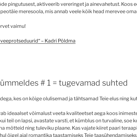
de pingutusest, aktiveerib vereringet ja ainevahetust. Koos e
ka peotäie meresoola, mis annab veele kõik head merevee om
rvet vaimu!
veeprotseduurid“ – Kadri Põldma
kümmeldes # 1 = tugevamad suhted
ega, kes on kõige olulisemad ja tähtsamad Teie elus ning k
 ideaalset võimalust veeta kvaliteetset aega koos inimesteg
kui teil on lapsi, avastate varsti, et kümblus on turvaline, soe 
ma mõtteid ning tuleviku plaane. Kas vajate kiiret paari tera
juhul õigel ajal romantika taastamiseks Teie taasühendamiseks