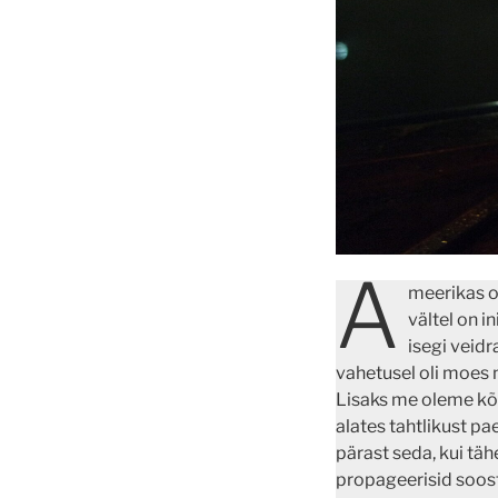
A
meerikas on
vältel on 
isegi veidr
vahetusel oli moes 
Lisaks me oleme kõ
alates tahtlikust pa
pärast seda, kui täh
propageerisid soost