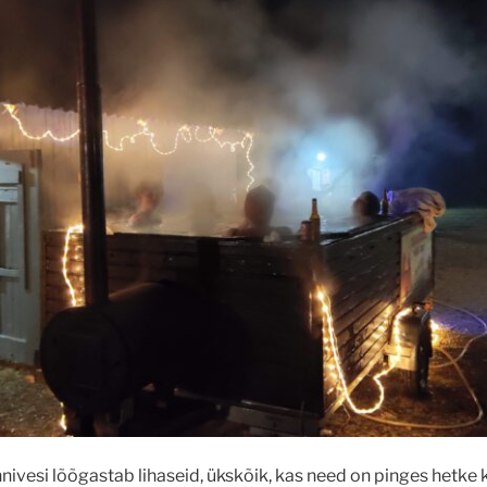
nivesi lõõgastab lihaseid, ükskõik, kas need on pinges hetke kr