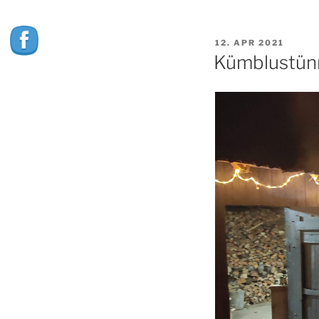
POSTED
12. APR 2021
ON
Kümblustünn