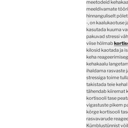
meetodeid kehakaal
meeldivamate töörii
hinnanguliselt põle
-, on kaalukaotuse j
kasutada kuuma van
pakuvad stressi väh
viise hõlmab
kortis
kilosid kaotada ja i
keha reageerimisega 
kehakaalu langetami
ihaldama rasvaste ja
stressiga toime tul
takistada teie keha
tähendab kiiremat 
kortisooli tase peat
vigastuste pikem pa
kõrge kortisooli tas
rasvavarude reageer
Kümblustünnist võib