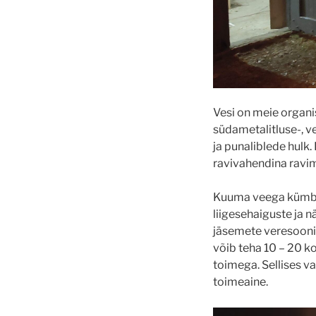
Vesi on meie organi
südametalitluse-, v
ja punaliblede hulk
ravivahendina ravi
Kuuma veega kümblus
liigesehaiguste ja 
jäsemete veresooni
võib teha 10 – 20 k
toimega. Sellises va
toimeaine.