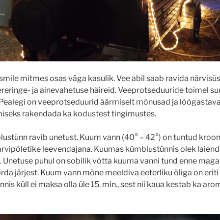
smile mitmes osas väga kasulik. Vee abil saab ravida närvisü
ereringe- ja ainevahetuse häireid. Veeprotseduuride toimel s
. Pealegi on veeprotseduurid äärmiselt mõnusad ja lõõgastava
miseks rakendada ka kodustest tingimustes.
tünn ravib unetust. Kuum vann (40° – 42°) on tuntud krooni
närvipõletike leevendajana. Kuumas kümblustünnis olek laiend
. Unetuse puhul on sobilik võtta kuuma vanni tund enne mag
orda järjest. Kuum vann mõne meeldiva eeterliku õliga on erit
nnis küll ei maksa olla üle 15. min., sest nii kaua kestab ka aro