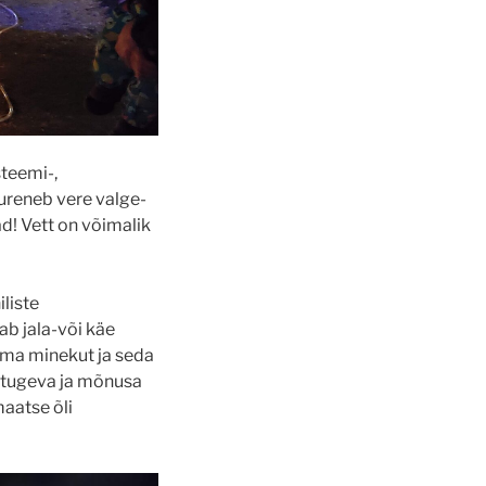
steemi-,
uureneb vere valge-
d! Vett on võimalik
liste
ab jala-või käe
ama minekut ja seda
i tugeva ja mõnusa
maatse õli