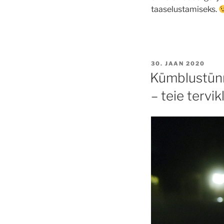
taaselustamiseks.
POSTED
30. JAAN 2020
ON
Kümblustünn
– teie tervik