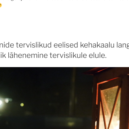
ide tervislikud eelised kehakaalu la
lik lähenemine tervislikule elule.