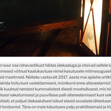
 suur osa rahavastikust hädas ülekaaluga ja otsivad sellele l
inimesed võtnud kaalukaotuse nimel kasutusele mitmesuguseid
aid meetmeid. Näiteks vastavalt 2017. aasta mai ajalehe artikli
närida toitu kuni vedeldamiseni, mõnikord enne allaneelamist
ik kuulnud nendest kummalistest dieedi moehullusest, mis 
elussi nakatumisest ja puuvillase palli allaneelamisest kuni
sek
eldati, et paljud ülekaalulised isikud elasid sooalade läheduse
 hoidumist. Täna on meie käsutuses palju praktilisemaid ja 