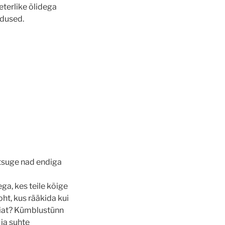
eterlike õlidega
adused.
utsuge nad endiga
a, kes teile kõige
koht, kus rääkida kui
apiat? Kümblustünn
 ja suhte