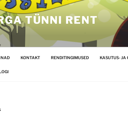
GA TÜNNI RENT
NNAD
KONTAKT
RENDITINGIMUSED
KASUTUS- JA
LOGI
S