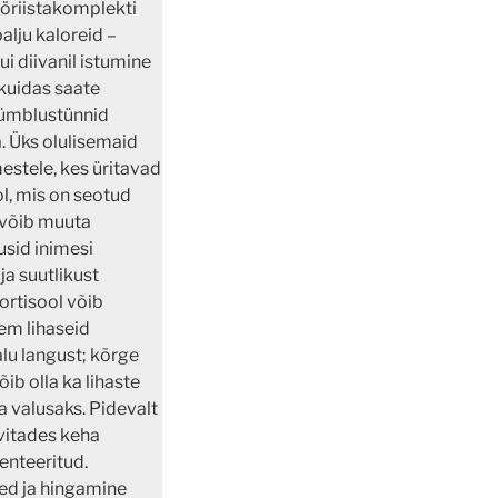
öriistakomplekti
alju kaloreid –
i diivanil istumine
 kuidas saate
Kümblustünnid
. Üks olulisemaid
mestele, kes üritavad
ol, mis on seotud
s võib muuta
usid inimesi
ja suutlikust
ortisool võib
kem lihaseid
u langust; kõrge
ib olla ka lihaste
 valusaks. Pidevalt
ivitades keha
enteeritud.
sed ja hingamine