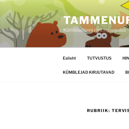
Skip
to
TAMMENUR
content
Kümblustünni rent Haapsalus
Esileht
TUTVUSTUS
HI
KÜMBLEJAD KIRJUTAVAD
B
RUBRIIK:
TERVI