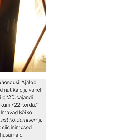
ahendusi. Ajaloo
 nutikaid ja vahel
le “20. sajandi
 kuni 722 korda.”
hõlmavad kõike
sist hoidumiseni
ja
s siis inimesed
tõhusamaid