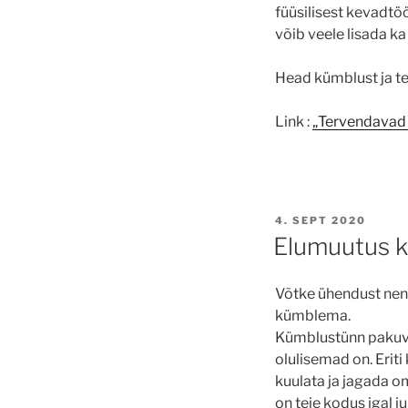
füüsilisest kevadtöö
võib veele lisada 
Head kümblust ja te
Link :
„
Tervendavad 
POSTED
4. SEPT 2020
ON
Elumuutus 
Võtke ühendust nend
kümblema.
Kümblustünn pakuvab
olulisemad on. Eriti 
kuulata ja jagada o
on teie kodus igal 