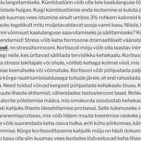
u langetamiseks. Kümblustünn võib olla teie kaalulanguse tö
stade hulgas. Kuigi kümblustünnis enda leotamine ei kuluta p
tab kuumas vees istumine ainult umbes 3% rohkem kaloreid ku
aoks tegelikult mitu muljetavaldavat sooja vanni kasu. Niisiis,
ni võimsust kaalulanguse saavutamiseks ja säilitamiseks? 
endamist! Stress võib keha hormoone dramaatiliselt väänata
ool
i
, nn stressihormooni. Kortisooli mõju võib olla laastav ini
segi neile, kes üritavad säilitada tervislikku kehakaalu. Kortiso
stressi tekitajale või ohule, võitleb kehaga kolmel viisil, mi
se keeruliseks või võimatuks. Kortisool võib põhjustada palj
 kõrge naatriumisisaldusega toitude järele, et end rahustada 
la. Need toidud võivad kergesti põhjustada kehakaalu tõusu. K
l uute lihaste ehitamist, vähendades testosterooni taset. Roh
kalorite põletamise määra, mis omakorda soodustab kehakaal
ab kahjuks lihaste ülesehitamise protsessi. Selle tulemuseks võ
ranemisprotsess, mis võib hiljem muuta treenimise raskeks ja
e võib suurendada keha rasva hulka, eriti kõhu piirkonnas, kä
imise. Kõrge kortisoolitaseme kahjulik mõju on hästi dokum
 kasu olla siin: kuumas vees leotades lõdvestuvad keha liha