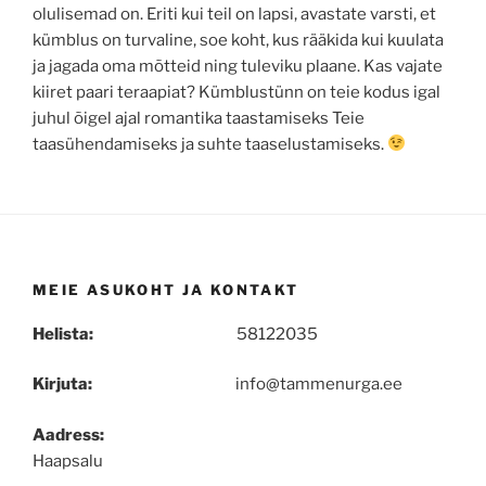
olulisemad on. Eriti kui teil on lapsi, avastate varsti, et
kümblus on turvaline, soe koht, kus rääkida kui kuulata
ja jagada oma mõtteid ning tuleviku plaane. Kas vajate
kiiret paari teraapiat? Kümblustünn on teie kodus igal
juhul õigel ajal romantika taastamiseks Teie
taasühendamiseks ja suhte taaselustamiseks.
MEIE ASUKOHT JA KONTAKT
Helista:
58122035
Kirjuta:
info@tammenurga.ee
Aadress:
Haapsalu