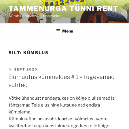
Skip
TAMMENURGA TÜNNI RENT
to
Kümblustünni rent Haapsalus
content
Menu
SILT:
KÜMBLUS
POSTED
4. SEPT 2020
ON
Elumuutus kümmeldes # 1 = tugevamad
suhted
Võtke ühendust nendega, kes on kõige olulisemad ja
tähtsamad Teie elus ning kutsuge nad endiga
kümblema.
Kümblustünn pakuvab ideaalset võimalust veeta
kvaliteetset aega koos inimestega, kes teile kõige